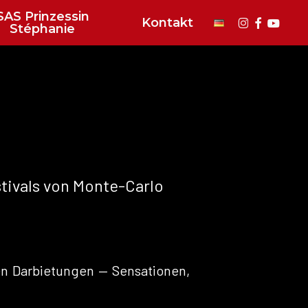
SAS Prinzessin
instagram
faceboo
youtu
Kontakt
Stéphanie
stivals von Monte-Carlo
n Darbietungen — Sensationen,