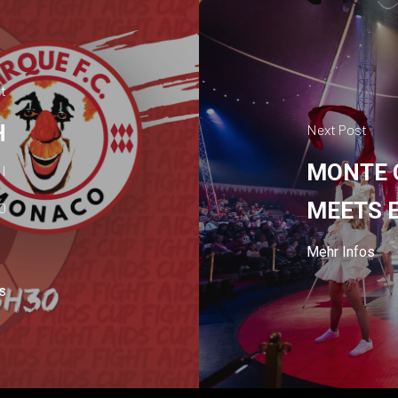
t
H
Next Post
MONTE 
II
MEETS 
0
Mehr Infos
s