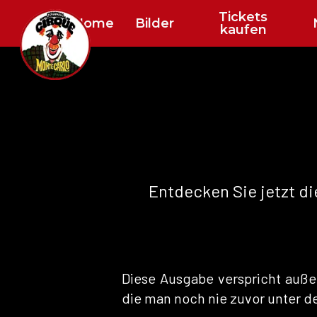
Skip
Tickets
Home
Bilder
kaufen
to
main
content
Entdecken Sie jetzt di
Diese Ausgabe verspricht auß
die man noch nie zuvor unter d