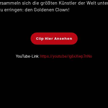
ersammeln sich die größten Künstler der Welt unte
u erringen: den Goldenen Clown!
Clip Hier Ansehen
YouTube-Link:
https://youtu.be/lg6xXwp7nNo