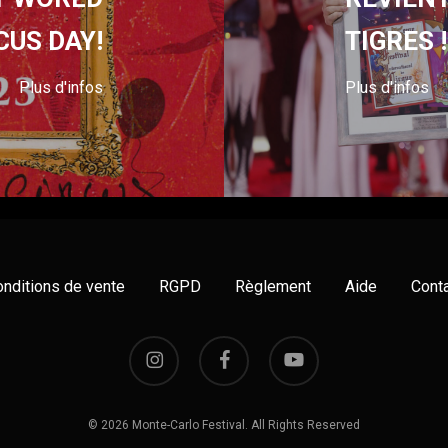
CUS DAY!
TIGRES !
Plus d'infos
Plus d'infos
nditions de vente
RGPD
Règlement
Aide
Cont
instagram
facebook
youtube
© 2026 Monte-Carlo Festival. All Rights Reserved