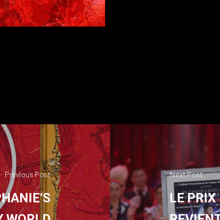
Previous Post
Next Post
HANIE’S
LE PRIX
Y WORLD
REVIENT