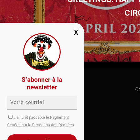
CIR
S’abonner à la
newsletter
Co
J'ai lu et j'accepte le
Règlement
Général sur la Protection des Données