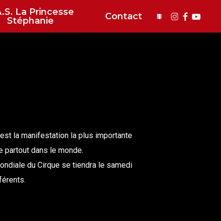
A.S. La Princesse
instagram
faceboo
youtu
Contact
Stéphanie
est la manifestation la plus importante
ue partout dans le monde.
ondiale du Cirque se tiendra le samedi
férents.