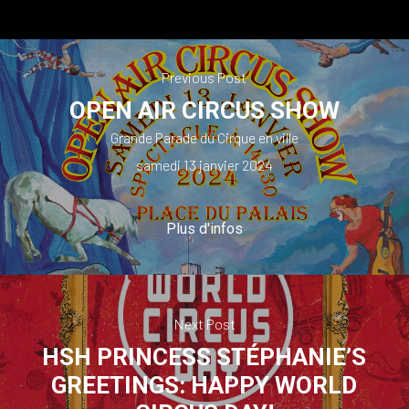
Previous Post
OPEN AIR CIRCUS SHOW
Grande Parade du Cirque en ville
samedi 13 janvier 2024
Plus d'infos
Next Post
HSH PRINCESS STÉPHANIE’S
GREETINGS: HAPPY WORLD