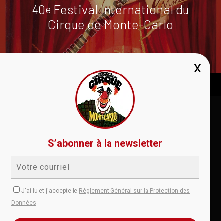
40
Festival International du
e
Cirque de Monte-Carlo
Conditions de vente
RGPD
Règlement
S’abonner à la newsletter
Aide
Contact
instagram
facebook
youtube
J'ai lu et j'accepte le
Règlement Général sur la Protection des
Données