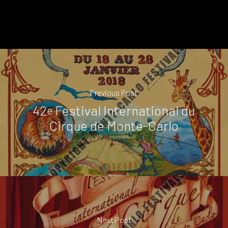
Previous Post
42
Festival International du
e
Cirque de Monte-Carlo
Next Post