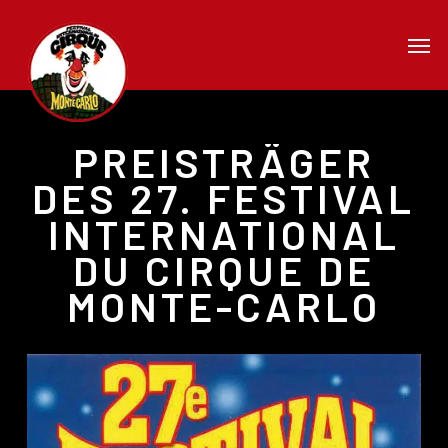
Skip
Men
to
main
content
PREISTRÄGER
DES 27. FESTIVAL
INTERNATIONAL
DU CIRQUE DE
MONTE-CARLO